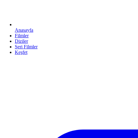
Anasayfa
Filmler
Diziler
Seri Filmler
Keşfet