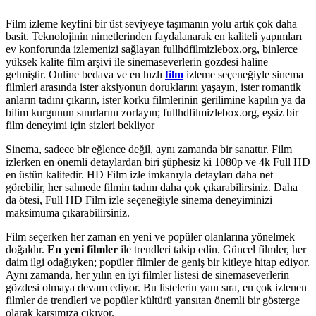
Film izleme keyfini bir üst seviyeye taşımanın yolu artık çok daha
basit. Teknolojinin nimetlerinden faydalanarak en kaliteli yapımları
ev konforunda izlemenizi sağlayan fullhdfilmizlebox.org, binlerce
yüksek kalite film arşivi ile sinemaseverlerin gözdesi haline
gelmiştir. Online bedava ve en hızlı
film
izleme seçeneğiyle sinema
filmleri arasında ister aksiyonun doruklarını yaşayın, ister romantik
anların tadını çıkarın, ister korku filmlerinin gerilimine kapılın ya da
bilim kurgunun sınırlarını zorlayın; fullhdfilmizlebox.org, eşsiz bir
film deneyimi için sizleri bekliyor
Sinema, sadece bir eğlence değil, aynı zamanda bir sanattır. Film
izlerken en önemli detaylardan biri şüphesiz ki 1080p ve 4k Full HD
en üstün kalitedir. HD Film izle imkanıyla detayları daha net
görebilir, her sahnede filmin tadını daha çok çıkarabilirsiniz. Daha
da ötesi, Full HD Film izle seçeneğiyle sinema deneyiminizi
maksimuma çıkarabilirsiniz.
Film seçerken her zaman en yeni ve popüler olanlarına yönelmek
doğaldır.
En yeni filmler
ile trendleri takip edin. Güncel filmler, her
daim ilgi odağıyken; popüler filmler de geniş bir kitleye hitap ediyor.
Aynı zamanda, her yılın en iyi filmler listesi de sinemaseverlerin
gözdesi olmaya devam ediyor. Bu listelerin yanı sıra, en çok izlenen
filmler de trendleri ve popüler kültürü yansıtan önemli bir gösterge
olarak karşımıza çıkıyor.