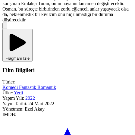
karıştıran Emlakçı Turan, onun hayatını tamamen değiştirecektir.
Osman, bu süreçte birbirinden zorlu eğlenceli anlar yaşayacak olsa
da, beklenmedik bir kıvılcım onu hiç unmadığı bir duruma
düşürecektir.
Fragmanı İzle
Film Bilgileri
Türler:
Komedi
Fantastik
Romantik
Ülke:
Yerli
Yapım Yılı:
2022
Yayın Tarihi:
24 Mart 2022
Yönetmen:
Ezel Akay
IMDB: