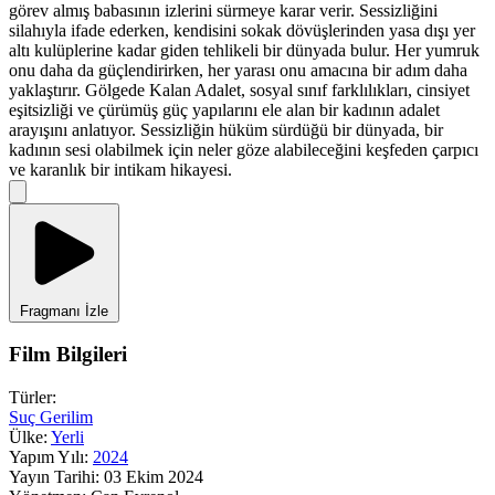
görev almış babasının izlerini sürmeye karar verir. Sessizliğini
silahıyla ifade ederken, kendisini sokak dövüşlerinden yasa dışı yer
altı kulüplerine kadar giden tehlikeli bir dünyada bulur. Her yumruk
onu daha da güçlendirirken, her yarası onu amacına bir adım daha
yaklaştırır. Gölgede Kalan Adalet, sosyal sınıf farklılıkları, cinsiyet
eşitsizliği ve çürümüş güç yapılarını ele alan bir kadının adalet
arayışını anlatıyor. Sessizliğin hüküm sürdüğü bir dünyada, bir
kadının sesi olabilmek için neler göze alabileceğini keşfeden çarpıcı
ve karanlık bir intikam hikayesi.
Fragmanı İzle
Film Bilgileri
Türler:
Suç
Gerilim
Ülke:
Yerli
Yapım Yılı:
2024
Yayın Tarihi:
03 Ekim 2024