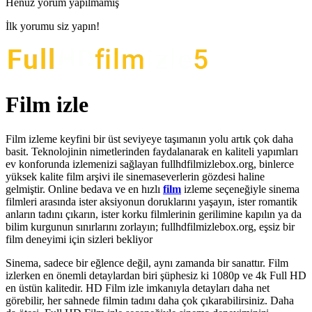
Henüz yorum yapılmamış
İlk yorumu siz yapın!
Film izle
Film izleme keyfini bir üst seviyeye taşımanın yolu artık çok daha
basit. Teknolojinin nimetlerinden faydalanarak en kaliteli yapımları
ev konforunda izlemenizi sağlayan fullhdfilmizlebox.org, binlerce
yüksek kalite film arşivi ile sinemaseverlerin gözdesi haline
gelmiştir. Online bedava ve en hızlı
film
izleme seçeneğiyle sinema
filmleri arasında ister aksiyonun doruklarını yaşayın, ister romantik
anların tadını çıkarın, ister korku filmlerinin gerilimine kapılın ya da
bilim kurgunun sınırlarını zorlayın; fullhdfilmizlebox.org, eşsiz bir
film deneyimi için sizleri bekliyor
Sinema, sadece bir eğlence değil, aynı zamanda bir sanattır. Film
izlerken en önemli detaylardan biri şüphesiz ki 1080p ve 4k Full HD
en üstün kalitedir. HD Film izle imkanıyla detayları daha net
görebilir, her sahnede filmin tadını daha çok çıkarabilirsiniz. Daha