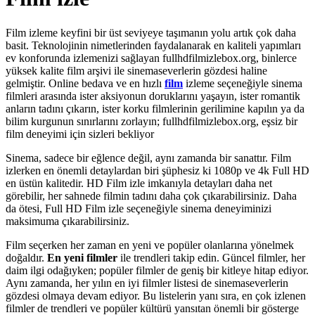
Film izleme keyfini bir üst seviyeye taşımanın yolu artık çok daha
basit. Teknolojinin nimetlerinden faydalanarak en kaliteli yapımları
ev konforunda izlemenizi sağlayan fullhdfilmizlebox.org, binlerce
yüksek kalite film arşivi ile sinemaseverlerin gözdesi haline
gelmiştir. Online bedava ve en hızlı
film
izleme seçeneğiyle sinema
filmleri arasında ister aksiyonun doruklarını yaşayın, ister romantik
anların tadını çıkarın, ister korku filmlerinin gerilimine kapılın ya da
bilim kurgunun sınırlarını zorlayın; fullhdfilmizlebox.org, eşsiz bir
film deneyimi için sizleri bekliyor
Sinema, sadece bir eğlence değil, aynı zamanda bir sanattır. Film
izlerken en önemli detaylardan biri şüphesiz ki 1080p ve 4k Full HD
en üstün kalitedir. HD Film izle imkanıyla detayları daha net
görebilir, her sahnede filmin tadını daha çok çıkarabilirsiniz. Daha
da ötesi, Full HD Film izle seçeneğiyle sinema deneyiminizi
maksimuma çıkarabilirsiniz.
Film seçerken her zaman en yeni ve popüler olanlarına yönelmek
doğaldır.
En yeni filmler
ile trendleri takip edin. Güncel filmler, her
daim ilgi odağıyken; popüler filmler de geniş bir kitleye hitap ediyor.
Aynı zamanda, her yılın en iyi filmler listesi de sinemaseverlerin
gözdesi olmaya devam ediyor. Bu listelerin yanı sıra, en çok izlenen
filmler de trendleri ve popüler kültürü yansıtan önemli bir gösterge