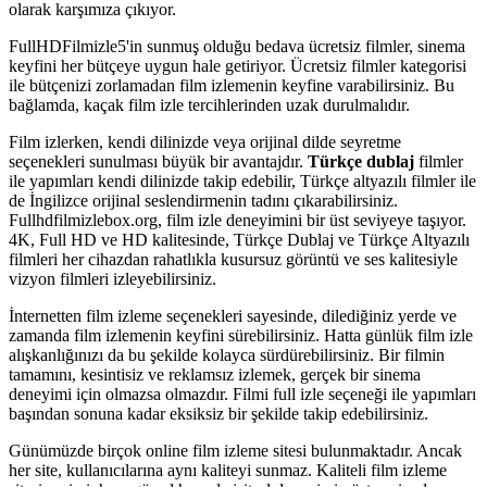
olarak karşımıza çıkıyor.
FullHDFilmizle5'in sunmuş olduğu bedava ücretsiz filmler, sinema
keyfini her bütçeye uygun hale getiriyor. Ücretsiz filmler kategorisi
ile bütçenizi zorlamadan film izlemenin keyfine varabilirsiniz. Bu
bağlamda, kaçak film izle tercihlerinden uzak durulmalıdır.
Film izlerken, kendi dilinizde veya orijinal dilde seyretme
seçenekleri sunulması büyük bir avantajdır.
Türkçe dublaj
filmler
ile yapımları kendi dilinizde takip edebilir, Türkçe altyazılı filmler ile
de İngilizce orijinal seslendirmenin tadını çıkarabilirsiniz.
Fullhdfilmizlebox.org, film izle deneyimini bir üst seviyeye taşıyor.
4K, Full HD ve HD kalitesinde, Türkçe Dublaj ve Türkçe Altyazılı
filmleri her cihazdan rahatlıkla kusursuz görüntü ve ses kalitesiyle
vizyon filmleri izleyebilirsiniz.
İnternetten film izleme seçenekleri sayesinde, dilediğiniz yerde ve
zamanda film izlemenin keyfini sürebilirsiniz. Hatta günlük film izle
alışkanlığınızı da bu şekilde kolayca sürdürebilirsiniz. Bir filmin
tamamını, kesintisiz ve reklamsız izlemek, gerçek bir sinema
deneyimi için olmazsa olmazdır. Filmi full izle seçeneği ile yapımları
başından sonuna kadar eksiksiz bir şekilde takip edebilirsiniz.
Günümüzde birçok online film izleme sitesi bulunmaktadır. Ancak
her site, kullanıcılarına aynı kaliteyi sunmaz. Kaliteli film izleme