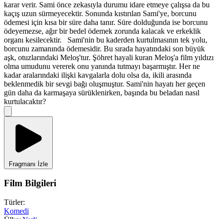
karar verir. Sami önce zekasıyla durumu idare etmeye çalışsa da bu
kaçış uzun sürmeyecektir. Sonunda kıstırılan Sami'ye, borcunu
ödemesi için kısa bir süre daha tanır. Süre dolduğunda ise borcunu
ödeyemezse, ağır bir bedel ödemek zorunda kalacak ve erkeklik
organı kesilecektir. Sami'nin bu kaderden kurtulmasının tek yolu,
borcunu zamanında ödemesidir. Bu sırada hayatındaki son büyük
aşk, otuzlarındaki Meloş'tur. Şöhret hayali kuran Meloş'a film yıldızı
olma umudunu vererek onu yanında tutmayı başarmıştır. Her ne
kadar aralarındaki ilişki kavgalarla dolu olsa da, ikili arasında
beklenmedik bir sevgi bağı oluşmuştur. Sami'nin hayatı her geçen
gün daha da karmaşaya sürüklenirken, başında bu beladan nasıl
kurtulacaktır?
Fragmanı İzle
Film Bilgileri
Türler:
Komedi