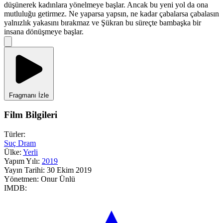
düşünerek kadınlara yönelmeye başlar. Ancak bu yeni yol da ona
mutluluğu getirmez. Ne yaparsa yapsın, ne kadar çabalarsa çabalasın
yalnızlık yakasını bırakmaz ve Şükran bu süreçte bambaşka bir
insana dönüşmeye başlar.
Fragmanı İzle
Film Bilgileri
Türler:
Suç
Dram
Ülke:
Yerli
Yapım Yılı:
2019
Yayın Tarihi:
30 Ekim 2019
Yönetmen:
Onur Ünlü
IMDB: