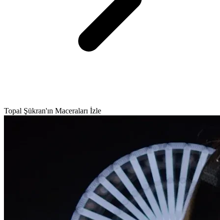
Topal Şükran'ın Maceraları İzle