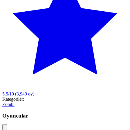
5.5/10
(3,949 oy)
Kategoriler:
Zombi
Oyuncular