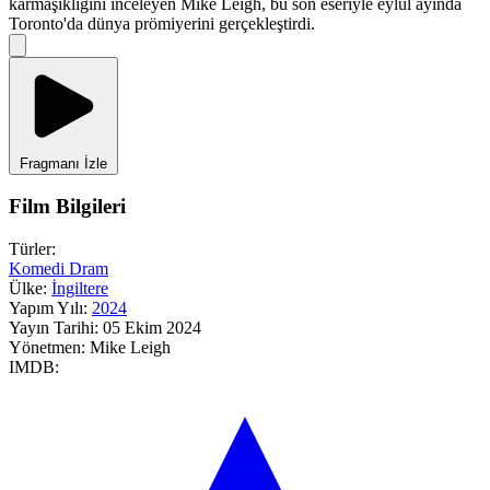
karmaşıklığını inceleyen Mike Leigh, bu son eseriyle eylül ayında
Toronto'da dünya prömiyerini gerçekleştirdi.
Fragmanı İzle
Film Bilgileri
Türler:
Komedi
Dram
Ülke:
İngiltere
Yapım Yılı:
2024
Yayın Tarihi:
05 Ekim 2024
Yönetmen:
Mike Leigh
IMDB: