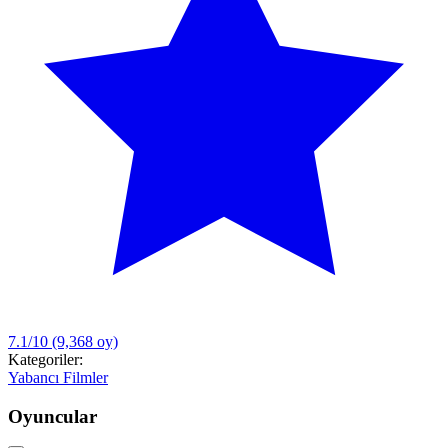
7.1/10
(9,368 oy)
Kategoriler:
Yabancı Filmler
Oyuncular