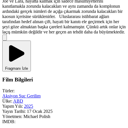
Joe ve Lara, hayatta kalmak için sadece masumiyetlerini
kanıtlamakla zorunda kalacakları ve aynı zamanda da komplonun
ardındaki gerçek isimleri de açığa çıkarmak zorunda kalacakları bir
kaosun içerisine sürüklenirler. Uluslararası istihbarat ağları
tarafından hedef alınan çift, hayati bir kanıtı ele geçirmek için her
şeyi göze almaktan başka çareleri kalmamıştır. Çünkü artık onlar için
laçış mümkün değildir ve her geçen an tehdit daha da büyümektedir.
Fragmanı İzle
Film Bilgileri
Türler:
Aksiyon
Suç
Gerilim
Ülke:
ABD
Yapım Yılı:
2025
Yayın Tarihi:
17 Ocak 2025
Yönetmen:
Michael Polish
IMDB: