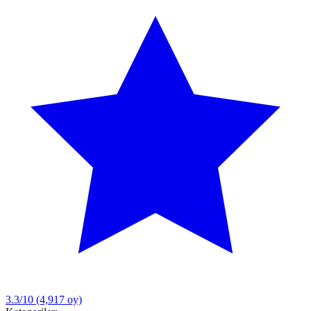
3.3/10
(4,917 oy)