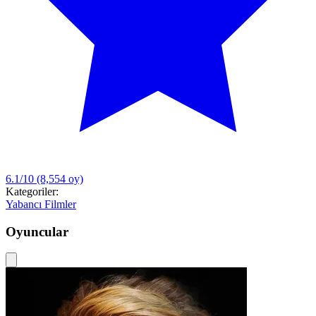
6.1/10
(8,554 oy)
Kategoriler:
Yabancı Filmler
Oyuncular