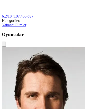
6.2/10
(107,455 oy)
Kategoriler:
Yabancı Filmler
Oyuncular