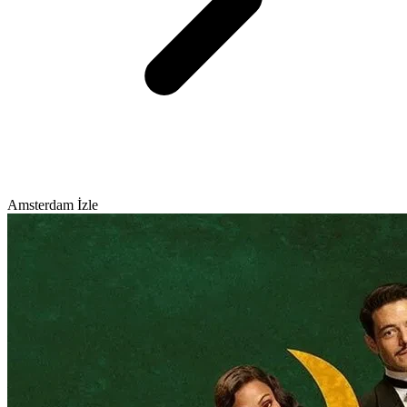
Amsterdam İzle