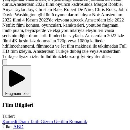
durur.Amsterdam 2022 filmi oıyuncu kadrosunda Margot Robbie,
Anya Taylor-Joy, Christian Bale, Robert De Niro, Chris Rock, John
David Washington gibi ünlü oyuncular rol alıyor.Not: Amsterdam
2022 filmi 4 Kasım 2022'de vizyona girecek.Amsterdam izle 2022
Netflix filmi konusu, oyuncuları, karakterleri, youtube fragmanı,
imdb puanı, beyazperde ve ekşi yorumlarıyla eleştirileri varsa
serisinin diğer dram tarih filmleri bu sayfada. Amsterdam 2022 izle
filmi 4K kesintisiz donmadan 720p veya 1080p kalitede
hdfilmcehennemi, filmmodu ve Jet film makinesi ile takılmadan Full
HD film izleyin. Amsterdam Türkçe dublaj izle veya Amsterdam
Türkçe altyazılı izle. fullhdfilmizlebox.org İyi Seyirler diler.
Fragmanı İzle
Film Bilgileri
Türler:
Komedi
Dram
Tarih
Gizem
Gerilim
Romantik
Ülke:
ABD