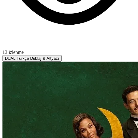
13 izlenme
DUAL
Türkçe Dublaj & Altyazı