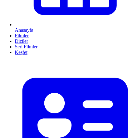
Anasayfa
Filmler
Diziler
Seri Filmler
Keşfet