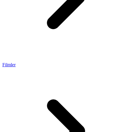
Filmler