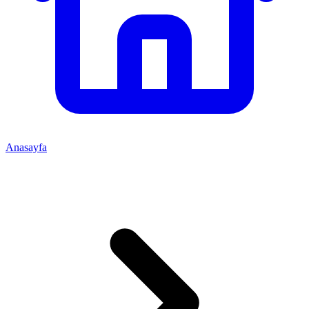
Anasayfa