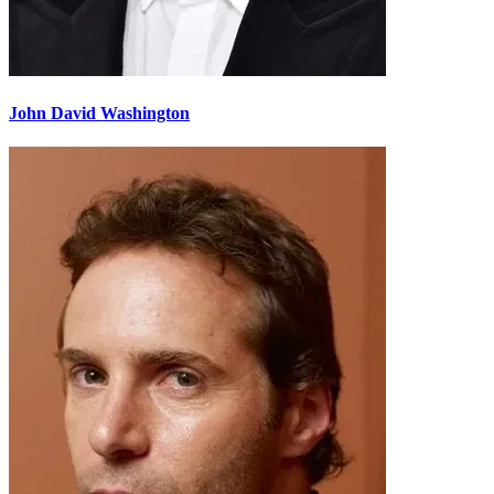
John David Washington