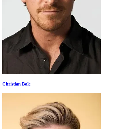
Christian Bale