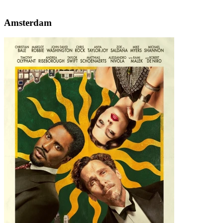
Amsterdam