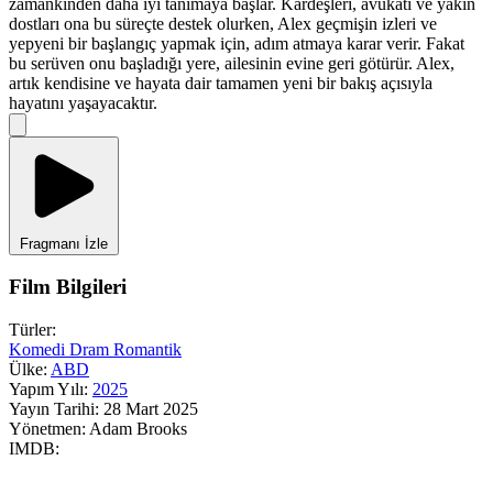
zamankinden daha iyi tanımaya başlar. Kardeşleri, avukatı ve yakın
dostları ona bu süreçte destek olurken, Alex geçmişin izleri ve
yepyeni bir başlangıç yapmak için, adım atmaya karar verir. Fakat
bu serüven onu başladığı yere, ailesinin evine geri götürür. Alex,
artık kendisine ve hayata dair tamamen yeni bir bakış açısıyla
hayatını yaşayacaktır.
Fragmanı İzle
Film Bilgileri
Türler:
Komedi
Dram
Romantik
Ülke:
ABD
Yapım Yılı:
2025
Yayın Tarihi:
28 Mart 2025
Yönetmen:
Adam Brooks
IMDB: