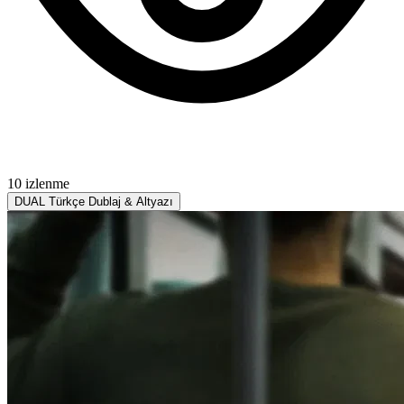
10 izlenme
DUAL
Türkçe Dublaj & Altyazı