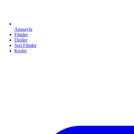
Anasayfa
Filmler
Diziler
Seri Filmler
Keşfet