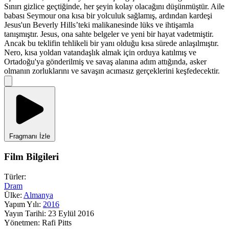
Sınırı gizlice geçtiğinde, her şeyin kolay olacağını düşünmüştür. Aile
babası Seymour ona kısa bir yolculuk sağlamış, ardından kardeşi
Jesus'un Beverly Hills’teki malikanesinde lüks ve ihtişamla
tanışmıştır. Jesus, ona sahte belgeler ve yeni bir hayat vadetmiştir.
Ancak bu teklifin tehlikeli bir yanı olduğu kısa sürede anlaşılmıştır.
Nero, kısa yoldan vatandaşlık almak için orduya katılmış ve
Ortadoğu'ya gönderilmiş ve savaş alanına adım attığında, asker
olmanın zorluklarını ve savaşın acımasız gerçeklerini keşfedecektir.
Fragmanı İzle
Film Bilgileri
Türler:
Dram
Ülke:
Almanya
Yapım Yılı:
2016
Yayın Tarihi:
23 Eylül 2016
Yönetmen:
Rafi Pitts