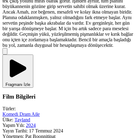
tek çıkış yolunu miras olarak görür. İşinden ayrılır, tüm planını
büyükannenin gözüne girip servetin sahibi olmak üzerine kurar.
Ancak Amah, zor beğenen, mesafeli ve kolay ikna olmayan biridir.
Planına odaklanmışken, yalnız olmadığını fark etmeye başlar. Aynı
servetin peşinde başka akrabalar da vardır. Ev gerginleşir, her gün
bir yarışa dönüşmeye başlar. M için bu artık sadece para meselesi
değildir. Geçmişin yükü, yüzleşilmemiş pişmanlıklar ve kırık bağlar
onu içten içe zorlamaya başlamaktadır. Bencil bir amaçla başladığı
bu yol, zamanla duygusal bir hesaplaşmaya dönüşecektir.
Fragmanı İzle
Film Bilgileri
Türler:
Komedi
Dram
Aile
Ülke:
Tayland
Yapım Yılı:
2024
Yayın Tarihi:
17 Temmuz 2024
Yönetmen:
Pat Boonnitipat