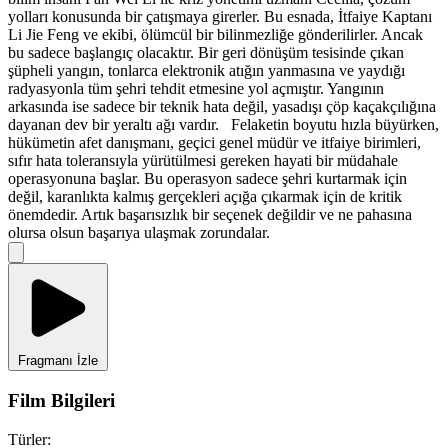
yolları konusunda bir çatışmaya girerler. Bu esnada, İtfaiye Kaptanı
Li Jie Feng ve ekibi, ölümcül bir bilinmezliğe gönderilirler. Ancak
bu sadece başlangıç olacaktır. Bir geri dönüşüm tesisinde çıkan
şüpheli yangın, tonlarca elektronik atığın yanmasına ve yaydığı
radyasyonla tüm şehri tehdit etmesine yol açmıştır. Yangının
arkasında ise sadece bir teknik hata değil, yasadışı çöp kaçakçılığına
dayanan dev bir yeraltı ağı vardır. Felaketin boyutu hızla büyürken,
hükümetin afet danışmanı, geçici genel müdür ve itfaiye birimleri,
sıfır hata toleransıyla yürütülmesi gereken hayati bir müdahale
operasyonuna başlar. Bu operasyon sadece şehri kurtarmak için
değil, karanlıkta kalmış gerçekleri açığa çıkarmak için de kritik
önemdedir. Artık başarısızlık bir seçenek değildir ve ne pahasına
olursa olsun başarıya ulaşmak zorundalar.
Fragmanı İzle
Film Bilgileri
Türler: