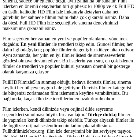
Sinema, sadece bir eğlence değil, aynı zamanda bir sanattır. Film
izlerken en önemli detaylardan biri şüphesiz ki 1080p ve 4k Full HD
en üstün kalitedir. HD Film izle imkanıyla detayları daha net
görebilir, her sahnede filmin tadını daha çok çıkarabilirsiniz. Daha
da ötesi, Full HD Film izle seçeneğiyle sinema deneyiminizi
maksimuma çıkarabilirsiniz.
Film seçerken her zaman en yeni ve popüler olanlarına yönelmek
doğaldır.
En yeni filmler
ile trendleri takip edin. Güncel filmler, her
daim ilgi odağıyken; popüler filmler de geniş bir kitleye hitap ediyor.
Aynı zamanda, her yılın en iyi filmler listesi de sinemaseverlerin
gözdesi olmaya devam ediyor. Bu listelerin yanı sıra, en çok izlenen
filmler de trendleri ve popüler kültürü yansıtan önemli bir gösterge
olarak karşımıza çıkıyor.
FullHDFilmizle5'in sunmuş olduğu bedava ücretsiz filmler, sinema
keyfini her bütçeye uygun hale getiriyor. Ücretsiz filmler kategorisi
ile bütçenizi zorlamadan film izlemenin keyfine varabilirsiniz. Bu
bağlamda, kaçak film izle tercihlerinden uzak durulmalıdır.
Film izlerken, kendi dilinizde veya orijinal dilde seyretme
seçenekleri sunulması büyük bir avantajdır.
Türkçe dublaj
filmler
ile yapımları kendi dilinizde takip edebilir, Türkçe altyazılı filmler ile
de İngilizce orijinal seslendirmenin tadını çıkarabilirsiniz.
Fullhdfilmizlebox.org, film izle deneyimini bir üst seviyeye taşıyor.
4K, Full HD ve HD kalitesinde, Türkçe Dublaj ve Türkçe Altyazılı