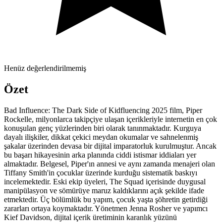
Henüz değerlendirilmemiş
Özet
Bad Influence: The Dark Side of Kidfluencing 2025 film, Piper
Rockelle, milyonlarca takipçiye ulaşan içerikleriyle internetin en çok
konuşulan genç yüzlerinden biri olarak tanınmaktadır. Kurguya
dayalı ilişkiler, dikkat çekici meydan okumalar ve sahnelenmiş
şakalar üzerinden devasa bir dijital imparatorluk kurulmuştur. Ancak
bu başarı hikayesinin arka planında ciddi istismar iddiaları yer
almaktadır. Belgesel, Piper'ın annesi ve aynı zamanda menajeri olan
Tiffany Smith'in çocuklar üzerinde kurduğu sistematik baskıyı
incelemektedir. Eski ekip üyeleri, The Squad içerisinde duygusal
manipülasyon ve sömürüye maruz kaldıklarını açık şekilde ifade
etmektedir. Üç bölümlük bu yapım, çocuk yaşta şöhretin getirdiği
zararları ortaya koymaktadır. Yönetmen Jenna Rosher ve yapımcı
Kief Davidson, dijital içerik üretiminin karanlık yüzünü