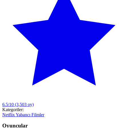
6.5/10
(3,503 oy)
Kategoriler:
Netflix
Yabancı Filmler
Oyuncular