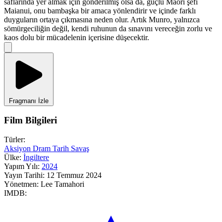
saflarında yer almak için gönderilmiş olsa da, güçlü Maori şefi
Maianui, onu bambaşka bir amaca yönlendirir ve içinde farklı
duyguların ortaya çıkmasına neden olur. Artık Munro, yalnızca
sömürgeciliğin değil, kendi ruhunun da sınavını vereceğin zorlu ve
kaos dolu bir mücadelenin içerisine düşecektir.
Fragmanı İzle
Film Bilgileri
Türler:
Aksiyon
Dram
Tarih
Savaş
Ülke:
İngiltere
Yapım Yılı:
2024
Yayın Tarihi:
12 Temmuz 2024
Yönetmen:
Lee Tamahori
IMDB: