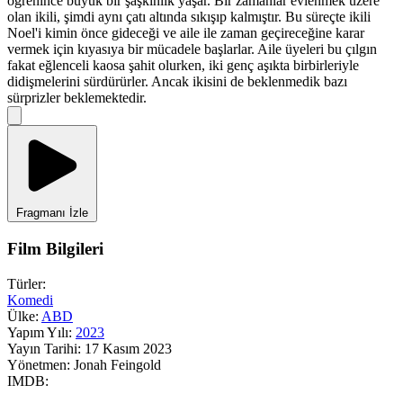
öğrenince büyük bir şaşkınlık yaşar. Bir zamanlar evlenmek üzere
olan ikili, şimdi aynı çatı altında sıkışıp kalmıştır. Bu süreçte ikili
Noel'i kimin önce gideceği ve aile ile zaman geçireceğine karar
vermek için kıyasıya bir mücadele başlarlar. Aile üyeleri bu çılgın
fakat eğlenceli kaosa şahit olurken, iki genç aşıkta birbirleriyle
didişmelerini sürdürürler. Ancak ikisini de beklenmedik bazı
sürprizler beklemektedir.
Fragmanı İzle
Film Bilgileri
Türler:
Komedi
Ülke:
ABD
Yapım Yılı:
2023
Yayın Tarihi:
17 Kasım 2023
Yönetmen:
Jonah Feingold
IMDB: