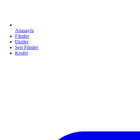
Anasayfa
Filmler
Diziler
Seri Filmler
Keşfet