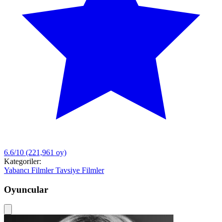
6.6/10
(221,961 oy)
Kategoriler:
Yabancı Filmler
Tavsiye Filmler
Oyuncular