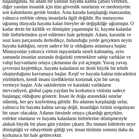
başladığında, bu adam bir yandan hayatta kalma çabası verirken,
diğer yandan insanlık için tüm güvenlik sınırlarını ve medeniyetin
son kalıntılarını geride bırakır. Ama karada karşılaştığı manzaralar,
yalnızca enfekte olmuş insanlarla ilgili değildir. Bu mutasyona
uğramış dünyada hayatta kalan bireyler de değişikliğe uğramıştır. O
kadar derin bir kirlilik ve dönüşüm yaşanmıştır ki, hayatta kalanlar
bile birbirlerinden ayırt edilemez hale gelmiştir. Adam, karanlık ve
ıssız kara parçasında ilerledikçe, bulunduğu yerde gerçekten neyin
hayatta kaldığını, neyin sadece bir iz olduğunu anlamaya başlar.
Mutasyonlar yalnızca virüsü taşıyanlarla sınırlı kalmamış, aynı
zamanda insanlar arasında doğaüstü yeteneklere sahip varlıklar ve
vahşi hayvanların ortaya çıkmasına da yol açmıştır. Yavaş yavaş
çevresini keşfettikçe, hayatta kalanların ne denli büyük bir tehdit
oluşturduğunu kavramaya başlar. Keşif ve hayatta kalma mücadelesi
yürütürken, kendi insani özelliklerini korumak için bir savaş
vermeye başlar. Ada sakinlerinin ve karadaki varlıkların
mevcudiyeti, global çapta yayılan bu korkutucu virüsün sadece
başlangıç olduğunu gösterir. İnsan ile doğa arasındaki sınırlar
silinmiş, her şey kaybolmuş gibidir. Bu adamın karşılaştığı sırlar,
yalnızca bir hayatta kalma savaşı değil, insanlığın özünü sorgulayan
bir sınav olacaktır. Adanın ötesinde ortaya çıkardığı gerçekler,
enfekte olanların ve hayatta kalanların birbirlerine dönüşmesiyle
alakalı büyük bir planı gün yüzüne çıkarır. Bu mutant kitlelerin neye
dönüştüğü ve nihayetinde gittiği yer, insan türünün sonunu daha da
korkutucu bir hale getirecektir.