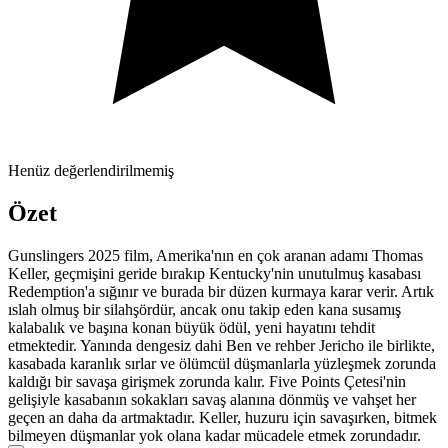
Henüz değerlendirilmemiş
Özet
Gunslingers 2025 film, Amerika'nın en çok aranan adamı Thomas
Keller, geçmişini geride bırakıp Kentucky'nin unutulmuş kasabası
Redemption'a sığınır ve burada bir düzen kurmaya karar verir. Artık
ıslah olmuş bir silahşördür, ancak onu takip eden kana susamış
kalabalık ve başına konan büyük ödül, yeni hayatını tehdit
etmektedir. Yanında dengesiz dahi Ben ve rehber Jericho ile birlikte,
kasabada karanlık sırlar ve ölümcül düşmanlarla yüzleşmek zorunda
kaldığı bir savaşa girişmek zorunda kalır. Five Points Çetesi'nin
gelişiyle kasabanın sokakları savaş alanına dönmüş ve vahşet her
geçen an daha da artmaktadır. Keller, huzuru için savaşırken, bitmek
bilmeyen düşmanlar yok olana kadar mücadele etmek zorundadır.