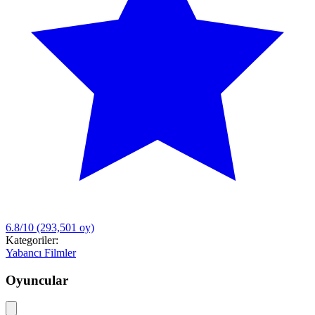
6.8/10
(293,501 oy)
Kategoriler:
Yabancı Filmler
Oyuncular