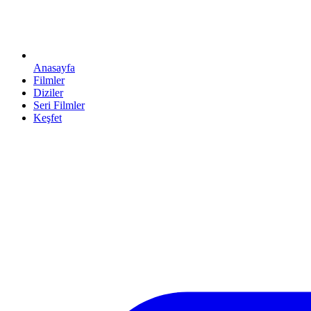
Anasayfa
Filmler
Diziler
Seri Filmler
Keşfet