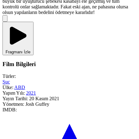
büyük bir uyuşturucu şebekesi kasabayı ele geçirmiş ve tüm
kontrolü onlar sağlamaktadır. Fakat eski ajan, ne pahasına olursa
olsun yapılanların bedelini ödetmeye kararlıdır!
Fragmanı İzle
Film Bilgileri
Türler:
Suç
Ülke:
ABD
Yapım Yılı:
2021
Yayın Tarihi:
20 Kasım 2021
Yönetmen:
Josh Guffey
IMDB: