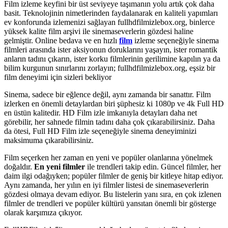
Film izleme keyfini bir üst seviyeye taşımanın yolu artık çok daha
basit. Teknolojinin nimetlerinden faydalanarak en kaliteli yapımları
ev konforunda izlemenizi sağlayan fullhdfilmizlebox.org, binlerce
yüksek kalite film arşivi ile sinemaseverlerin gözdesi haline
gelmiştir. Online bedava ve en hızlı
film
izleme seçeneğiyle sinema
filmleri arasında ister aksiyonun doruklarını yaşayın, ister romantik
anların tadını çıkarın, ister korku filmlerinin gerilimine kapılın ya da
bilim kurgunun sınırlarını zorlayın; fullhdfilmizlebox.org, eşsiz bir
film deneyimi için sizleri bekliyor
Sinema, sadece bir eğlence değil, aynı zamanda bir sanattır. Film
izlerken en önemli detaylardan biri şüphesiz ki 1080p ve 4k Full HD
en üstün kalitedir. HD Film izle imkanıyla detayları daha net
görebilir, her sahnede filmin tadını daha çok çıkarabilirsiniz. Daha
da ötesi, Full HD Film izle seçeneğiyle sinema deneyiminizi
maksimuma çıkarabilirsiniz.
Film seçerken her zaman en yeni ve popüler olanlarına yönelmek
doğaldır.
En yeni filmler
ile trendleri takip edin. Güncel filmler, her
daim ilgi odağıyken; popüler filmler de geniş bir kitleye hitap ediyor.
Aynı zamanda, her yılın en iyi filmler listesi de sinemaseverlerin
gözdesi olmaya devam ediyor. Bu listelerin yanı sıra, en çok izlenen
filmler de trendleri ve popüler kültürü yansıtan önemli bir gösterge
olarak karşımıza çıkıyor.