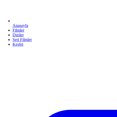
Anasayfa
Filmler
Diziler
Seri Filmler
Keşfet