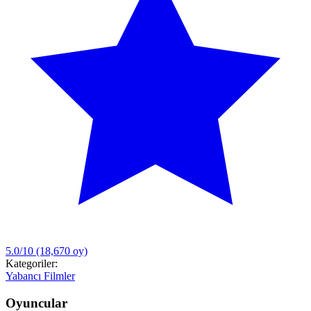
5.0/10
(18,670 oy)
Kategoriler:
Yabancı Filmler
Oyuncular