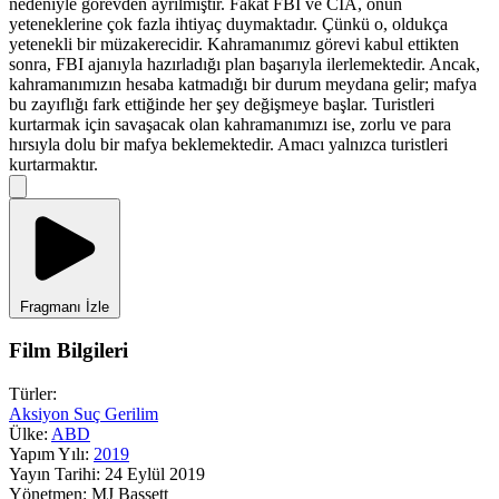
nedeniyle görevden ayrılmıştır. Fakat FBI ve CİA, onun
yeteneklerine çok fazla ihtiyaç duymaktadır. Çünkü o, oldukça
yetenekli bir müzakerecidir. Kahramanımız görevi kabul ettikten
sonra, FBI ajanıyla hazırladığı plan başarıyla ilerlemektedir. Ancak,
kahramanımızın hesaba katmadığı bir durum meydana gelir; mafya
bu zayıflığı fark ettiğinde her şey değişmeye başlar. Turistleri
kurtarmak için savaşacak olan kahramanımızı ise, zorlu ve para
hırsıyla dolu bir mafya beklemektedir. Amacı yalnızca turistleri
kurtarmaktır.
Fragmanı İzle
Film Bilgileri
Türler:
Aksiyon
Suç
Gerilim
Ülke:
ABD
Yapım Yılı:
2019
Yayın Tarihi:
24 Eylül 2019
Yönetmen:
MJ Bassett