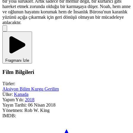
bir yola sürükler. Artık sadece bir memur değil, bir kurtarıcı gibi
hareket etmek zorunda olduğu bir karmaşaya düşer. Noah, hem anne
ve oğlunun hayatını korumak hem de İnsanlık Bürosu'nun karanlık
yüzünü açığa çıkarmak için geri dönüşü olmayan bir mücadeleye
atılacaktır.
Fragmanı İzle
Film Bilgileri
Türler:
Aksiyon
Bilim Kurgu
Gerilim
Ülke:
Kanada
Yapım Yılı:
2018
Yayın Tarihi:
06 Nisan 2018
Yönetmen:
Rob W. King
IMDB: