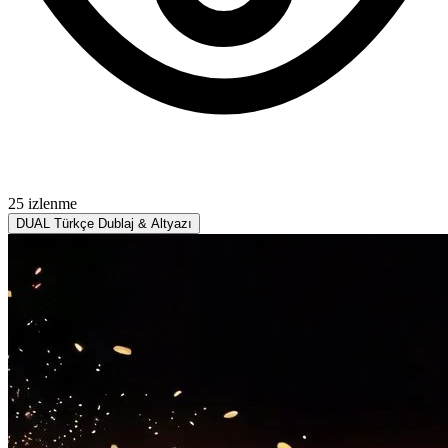
25 izlenme
DUAL
Türkçe Dublaj & Altyazı