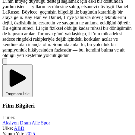
Li'nin ihtiyaç duyduğu desteği sağlamak için eski bir dostundan
yardım ister — yılların tecrübesine sahip, efsanevi dövüşçü Daniel
LaRusso. Böylece, geçmişin bilgeliği ile bugünün kararlılığı bir
araya gelir. Bay Han ve Daniel, Li’ye yalnızca dövüş tekniklerini
değil, özdisiplinin, cesaretin ve saygının ne anlama geldiğini öğretir.
Bu eğitim süreci, Li için fiziksel olduğu kadar ruhsal bir dönüşümün
de kapısını aralar. Turnuva günü yaklaştıkça, Li’nin mücadelesi
sadece ringdeki rakipleriyle değil; içindeki korkular, acılar ve
kendine olan inançla olur. Sonunda anlar ki, bu yolculuk bir
şampiyonluk hikâyesinden fazlasıdır — bu, kendini bulma ve ait
olduğu yeri keşfetme yolculuğudur.
Fragmanı İzle
Film Bilgileri
Türler:
Aksiyon
Dram
Aile
Spor
Ülke:
ABD
Yapım Yılı:
2025