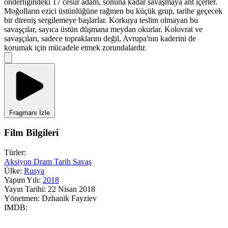
önderliğindeki 17 cesur adam, sonuna kadar savaşmaya ant içerler.
Moğolların ezici üstünlüğüne rağmen bu küçük grup, tarihe geçecek
bir direniş sergilemeye başlarlar. Korkuya teslim olmayan bu
savaşçılar, sayıca üstün düşmana meydan okurlar. Kolovrat ve
savaşçıları, sadece topraklarını değil, Avrupa'nın kaderini de
korumak için mücadele etmek zorundalardır.
Fragmanı İzle
Film Bilgileri
Türler:
Aksiyon
Dram
Tarih
Savaş
Ülke:
Rusya
Yapım Yılı:
2018
Yayın Tarihi:
22 Nisan 2018
Yönetmen:
Dzhanik Fayziev
IMDB: