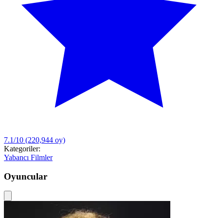
7.1/10
(220,944 oy)
Kategoriler:
Yabancı Filmler
Oyuncular