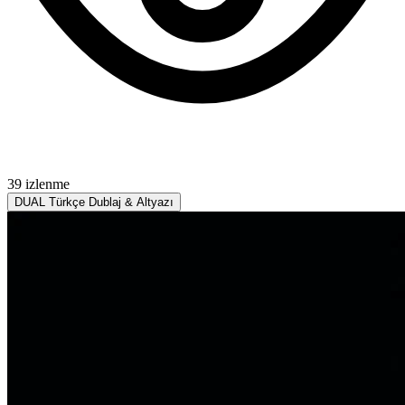
39 izlenme
DUAL
Türkçe Dublaj & Altyazı