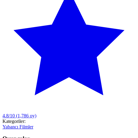
4.8/10
(1,786 oy)
Kategoriler:
Yabancı Filmler