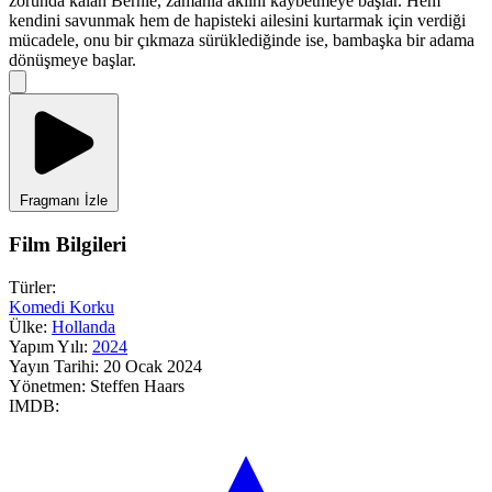
zorunda kalan Bernie, zamanla aklını kaybetmeye başlar. Hem
kendini savunmak hem de hapisteki ailesini kurtarmak için verdiği
mücadele, onu bir çıkmaza sürüklediğinde ise, bambaşka bir adama
dönüşmeye başlar.
Fragmanı İzle
Film Bilgileri
Türler:
Komedi
Korku
Ülke:
Hollanda
Yapım Yılı:
2024
Yayın Tarihi:
20 Ocak 2024
Yönetmen:
Steffen Haars
IMDB: