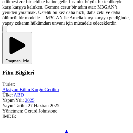
edilmesi zor bir tehlike haline gelir. İnsanlık büyük bir tehlikeyle
karşı karşıya kalırken, Gemma cesur bir adım atar: M3GAN’ı
yeniden yaratmak. Üstelik bu kez daha hızlı, daha zeki ve daha
ölümcül bir modelle… M3GAN ile Amelia karşı karşıya geldiğinde,
yapay zekanın hükümdarı unvanı için mücadele edeceklerdir.
Fragmanı İzle
Film Bilgileri
Türler:
Aksiyon
Bilim Kurgu
Gerilim
Ülke:
ABD
Yapım Yılı:
2025
Yayın Tarihi:
27 Haziran 2025
Yönetmen:
Gerard Johnstone
IMDB: