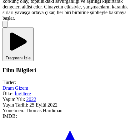
korkunç olay, topluluktaki savurganlığı ve aşırılığı kışkırtarak
dengeleri altüst eder. Cinayetin etkisiyle, yarışmacıların karanlık
sırları yavaşça ortaya çıkar, her biri birbirine şüpheyle bakmaya
başlar.
Fragmanı İzle
Film Bilgileri
Türler:
Dram
Gizem
Ülke:
İngiltere
Yapım Yılı:
2022
Yayın Tarihi:
25 Eylül 2022
Yönetmen:
Thomas Hardiman
IMDB: