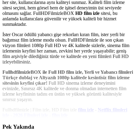
her site, kullanıcılarına aynı kaliteyi sunmaz. Kaliteli film izleme
sitesi seçimi, hem görsel hem de işitsel deneyimin üst seviyede
olmasını sağlar. FullHDFilmizleBOX
HD film izle
sitesi, bu
anlamda kullanıcılara güvenilir ve yüksek kaliteli bir hizmet
sunmaktadır.
İster Oscar ödüllü yabancı gişe rekorları kıran film, ister yerli bir
bağımsız film izleme modu olsun. FullHDFilmizle ile son çıkan
vizyon filmleri 1080p Full HD ve 4K kalitede sizlerle, sinema film
izlemenin keyfini her zaman, zevkini her yerde yaşayabilir; geniş
film arşiviyle dilediğiniz türde ve kalitede en yeni filmleri Full HD
izleyebilirsiniz.
FullhdfilmizleBOX ile Full HD film izle, Yerli ve Yabancı filmleri
Türkçe dublaj ve Altyazılı 1080p kalitede kesintisiz film izleme
sitesinin keyfini çıkar!
Full HD sinema izleme deneyimini
evinizde, Sınırsız 4K kalitede ve donma olmadan internetten film
izleme keyfininin tadını en üstün ve yüksek görüntü kalitesiyle
sınırsız yaşayın.
Fullhdfilmizle | Film izle, HD Film izle
film izle
-
Netflix filmleri
izle
-
2026 Filmleri izle
-
film izle
Pek Yakında