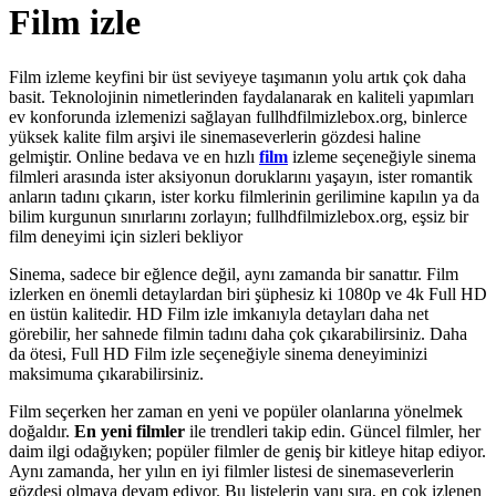
Film izle
Film izleme keyfini bir üst seviyeye taşımanın yolu artık çok daha
basit. Teknolojinin nimetlerinden faydalanarak en kaliteli yapımları
ev konforunda izlemenizi sağlayan fullhdfilmizlebox.org, binlerce
yüksek kalite film arşivi ile sinemaseverlerin gözdesi haline
gelmiştir. Online bedava ve en hızlı
film
izleme seçeneğiyle sinema
filmleri arasında ister aksiyonun doruklarını yaşayın, ister romantik
anların tadını çıkarın, ister korku filmlerinin gerilimine kapılın ya da
bilim kurgunun sınırlarını zorlayın; fullhdfilmizlebox.org, eşsiz bir
film deneyimi için sizleri bekliyor
Sinema, sadece bir eğlence değil, aynı zamanda bir sanattır. Film
izlerken en önemli detaylardan biri şüphesiz ki 1080p ve 4k Full HD
en üstün kalitedir. HD Film izle imkanıyla detayları daha net
görebilir, her sahnede filmin tadını daha çok çıkarabilirsiniz. Daha
da ötesi, Full HD Film izle seçeneğiyle sinema deneyiminizi
maksimuma çıkarabilirsiniz.
Film seçerken her zaman en yeni ve popüler olanlarına yönelmek
doğaldır.
En yeni filmler
ile trendleri takip edin. Güncel filmler, her
daim ilgi odağıyken; popüler filmler de geniş bir kitleye hitap ediyor.
Aynı zamanda, her yılın en iyi filmler listesi de sinemaseverlerin
gözdesi olmaya devam ediyor. Bu listelerin yanı sıra, en çok izlenen