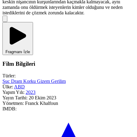
keskin nişancının kurşunlarından kaçmakla kalmayacak, aynı
zamanda onu öldürmek isteyenlerin kimler olduğunu ve neden
istediklerini de çözmek zorunda kalacaktır.
Fragmanı İzle
Film Bilgileri
Türler:
Suç
Dram
Korku
Gizem
Gerilim
Ülke:
ABD
Yapım Yılı:
2023
Yayın Tarihi:
20 Ekim 2023
Yönetmen:
Franck Khalfoun
IMDB: