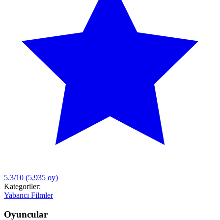
5.3/10
(5,935 oy)
Kategoriler:
Yabancı Filmler
Oyuncular