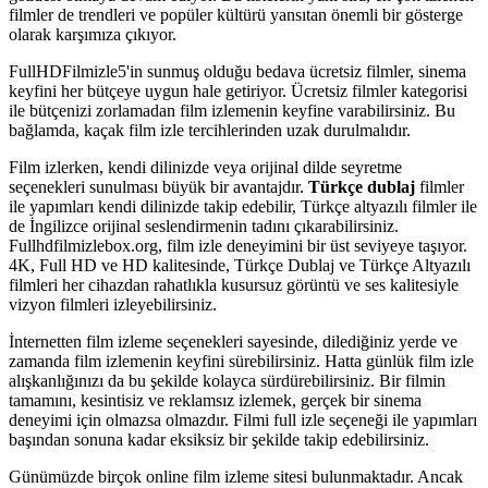
filmler de trendleri ve popüler kültürü yansıtan önemli bir gösterge
olarak karşımıza çıkıyor.
FullHDFilmizle5'in sunmuş olduğu bedava ücretsiz filmler, sinema
keyfini her bütçeye uygun hale getiriyor. Ücretsiz filmler kategorisi
ile bütçenizi zorlamadan film izlemenin keyfine varabilirsiniz. Bu
bağlamda, kaçak film izle tercihlerinden uzak durulmalıdır.
Film izlerken, kendi dilinizde veya orijinal dilde seyretme
seçenekleri sunulması büyük bir avantajdır.
Türkçe dublaj
filmler
ile yapımları kendi dilinizde takip edebilir, Türkçe altyazılı filmler ile
de İngilizce orijinal seslendirmenin tadını çıkarabilirsiniz.
Fullhdfilmizlebox.org, film izle deneyimini bir üst seviyeye taşıyor.
4K, Full HD ve HD kalitesinde, Türkçe Dublaj ve Türkçe Altyazılı
filmleri her cihazdan rahatlıkla kusursuz görüntü ve ses kalitesiyle
vizyon filmleri izleyebilirsiniz.
İnternetten film izleme seçenekleri sayesinde, dilediğiniz yerde ve
zamanda film izlemenin keyfini sürebilirsiniz. Hatta günlük film izle
alışkanlığınızı da bu şekilde kolayca sürdürebilirsiniz. Bir filmin
tamamını, kesintisiz ve reklamsız izlemek, gerçek bir sinema
deneyimi için olmazsa olmazdır. Filmi full izle seçeneği ile yapımları
başından sonuna kadar eksiksiz bir şekilde takip edebilirsiniz.
Günümüzde birçok online film izleme sitesi bulunmaktadır. Ancak