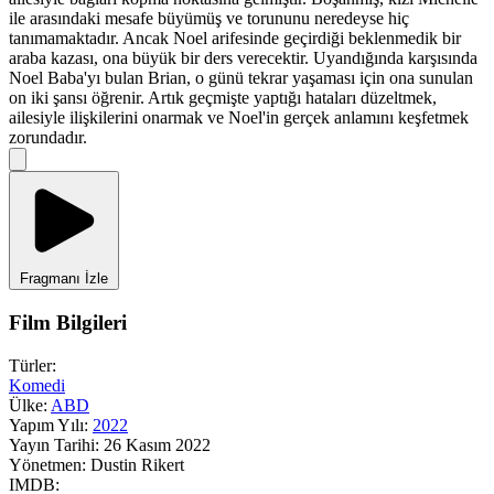
ile arasındaki mesafe büyümüş ve torununu neredeyse hiç
tanımamaktadır. Ancak Noel arifesinde geçirdiği beklenmedik bir
araba kazası, ona büyük bir ders verecektir. Uyandığında karşısında
Noel Baba'yı bulan Brian, o günü tekrar yaşaması için ona sunulan
on iki şansı öğrenir. Artık geçmişte yaptığı hataları düzeltmek,
ailesiyle ilişkilerini onarmak ve Noel'in gerçek anlamını keşfetmek
zorundadır.
Fragmanı İzle
Film Bilgileri
Türler:
Komedi
Ülke:
ABD
Yapım Yılı:
2022
Yayın Tarihi:
26 Kasım 2022
Yönetmen:
Dustin Rikert
IMDB: