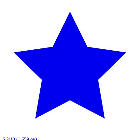
6.2/10
(1,659 oy)