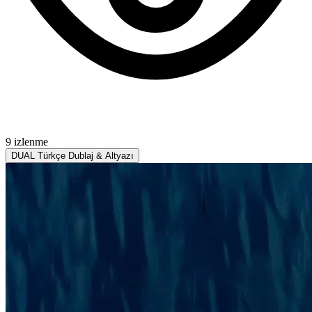
9 izlenme
DUAL
Türkçe Dublaj & Altyazı