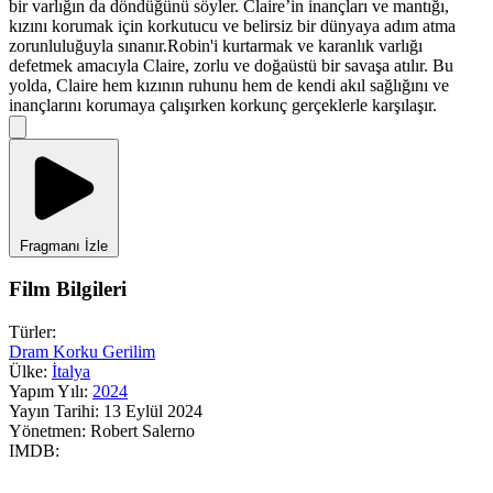
bir varlığın da döndüğünü söyler. Claire’in inançları ve mantığı,
kızını korumak için korkutucu ve belirsiz bir dünyaya adım atma
zorunluluğuyla sınanır.Robin'i kurtarmak ve karanlık varlığı
defetmek amacıyla Claire, zorlu ve doğaüstü bir savaşa atılır. Bu
yolda, Claire hem kızının ruhunu hem de kendi akıl sağlığını ve
inançlarını korumaya çalışırken korkunç gerçeklerle karşılaşır.
Fragmanı İzle
Film Bilgileri
Türler:
Dram
Korku
Gerilim
Ülke:
İtalya
Yapım Yılı:
2024
Yayın Tarihi:
13 Eylül 2024
Yönetmen:
Robert Salerno
IMDB: