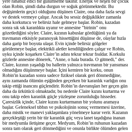
yere rahatsız edici bir gülümseme takınır. Enerjik ve neşeli bir çocuk
olan Robin, şimdi daha durgun ve soğuk görünmektedir. Bu
değişimlerin geçici olduğunu düşünen Claire, ona daha fazla sevgi
ve destek vermeye çalışır. Ancak bu sessiz değişiklikler zamanla
daha korkutucu ve belirsiz hale gelmeye başlar. Robin, kazadan
sonra sık sık karanlıkta uyanır ve annesine "birinin" onu
gözetlediğini söyler. Claire, kızının kabuslar gördüğünü ya da
travmanın etkisiyle paranoyak hissettiğini düşünse de, olaylar hızla
daha garip bir boyuta ulaşır. Evin içinde belirsiz gölgeler
görülemeye başlar, elektrikli aletler kendiliğinden çalışır ve Robin,
uyku içinde koşarken Claire’in adını tekrar tekrar fısıldar. Korkulu
gözlerle annesine dönerek, "Anne, o hala burada. O gitmedi," der.
Claire, kızının yaşadığı bu hallerin yalnızca travmanın bir yansıması
olmadığını düşünmeye başlar. İçini kemiren bir korku, onun
Robin'in kazadan sonra sadece fiziksel olarak geri dönmediğine,
aynı zamanda ölümün eşiğinden geçerken bir karanlık varlığın onu
takip ettiği inancını güçlendirir. Robin’in davranışları her geçen gün
daha da ürkütücü olmaktadır, bu nedenle Claire kızını kurtarma ve
onu takip eden karanlık güçle yüzleşme zorunluluğu hisseder.
Çaresizlik içinde, Claire kızını kurtarmanın bir yolunu aramaya
başlar. Geleneksel tıbbın ve psikolojinin sonuç vermemesi üzerine,
daha mistik ve manevi yaklaşımlara yönelmeye karar verir. Kazanın
gerçekleştiği yerin bir tür karanlık güç veya lanet taşıdığına inanan
bir medyumla iletişime geçer. Medyum, Robin’in ruhunun kazadan
sonra tam olarak geri dönmediğini ve onunla birlikte ölümden gelen