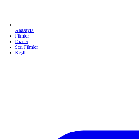
Anasayfa
Filmler
Diziler
Seri Filmler
Keşfet