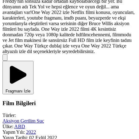
Freddy'nin sonsuza kadar ortadan kaybolabileceği bir yer. Bu
dünyanın adı Tek Yol ve hepsi eğlence ve oyun değil... ama
avantajları var!One Way 2022 izle Netflix filmi konusu, oyuncuları,
karakterleri, youtube fragmanı, imdb puanı, beyazperde ve ekşi
yorumlarıyla eleştirileri varsa serisinin diğer Bruce Willis aksiyon
filmleri bu sayfada. One Way izle 2022 filmi 4K kesintisiz
donmadan 720p veya 1080p kalitede hdfilmcehennemi, filmmodu
ve Jet film makinesi ile sansürsüz Full HD film izle keyfinin tadını
çıkar. One Way Türkçe dublaj izle veya One Way 2022 Türkçe
altyazılı izle dil seçenekleriyle seyredebilirsiniz.
Fragmanı İzle
Film Bilgileri
Türler:
Aksiyon
Gerilim
Suç
Ülke:
ABD
Yapım Yılı:
2022
Yayın Tarihi:
02 Eylül 2022