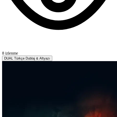
8 izlenme
DUAL
Türkçe Dublaj & Altyazı