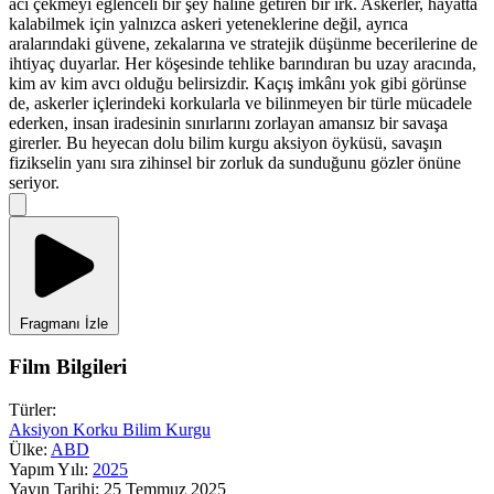
acı çekmeyi eğlenceli bir şey haline getiren bir ırk. Askerler, hayatta
kalabilmek için yalnızca askeri yeteneklerine değil, ayrıca
aralarındaki güvene, zekalarına ve stratejik düşünme becerilerine de
ihtiyaç duyarlar. Her köşesinde tehlike barındıran bu uzay aracında,
kim av kim avcı olduğu belirsizdir. Kaçış imkânı yok gibi görünse
de, askerler içlerindeki korkularla ve bilinmeyen bir türle mücadele
ederken, insan iradesinin sınırlarını zorlayan amansız bir savaşa
girerler. Bu heyecan dolu bilim kurgu aksiyon öyküsü, savaşın
fizikselin yanı sıra zihinsel bir zorluk da sunduğunu gözler önüne
seriyor.
Fragmanı İzle
Film Bilgileri
Türler:
Aksiyon
Korku
Bilim Kurgu
Ülke:
ABD
Yapım Yılı:
2025
Yayın Tarihi:
25 Temmuz 2025