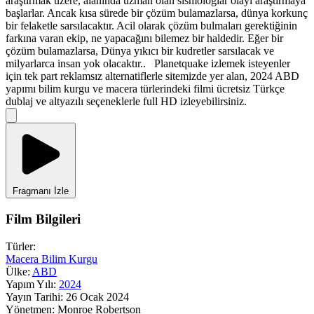
araştırmak üzere, alanında uzman olan sismologlar olayı araştırmaya
başlarlar. Ancak kısa sürede bir çözüm bulamazlarsa, dünya korkunç
bir felaketle sarsılacaktır. Acil olarak çözüm bulmaları gerektiğinin
farkına varan ekip, ne yapacağını bilemez bir haldedir. Eğer bir
çözüm bulamazlarsa, Dünya yıkıcı bir kudretler sarsılacak ve
milyarlarca insan yok olacaktır.. Planetquake izlemek isteyenler
için tek part reklamsız alternatiflerle sitemizde yer alan, 2024 ABD
yapımı bilim kurgu ve macera türlerindeki filmi ücretsiz Türkçe
dublaj ve altyazılı seçeneklerle full HD izleyebilirsiniz.
Fragmanı İzle
Film Bilgileri
Türler:
Macera
Bilim Kurgu
Ülke:
ABD
Yapım Yılı:
2024
Yayın Tarihi:
26 Ocak 2024
Yönetmen:
Monroe Robertson