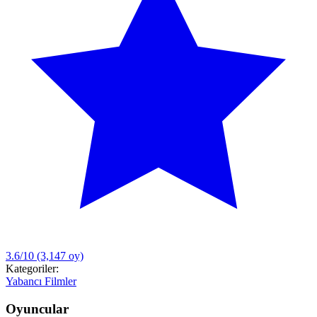
3.6/10
(3,147 oy)
Kategoriler:
Yabancı Filmler
Oyuncular