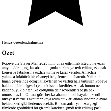
Henüz değerlendirilmemiş
Özet
Popeye the Slayer Man 2025 film, biraz eğlenmek isteyip heyecan
arayan dört genç, kasabanın dışında çürümeye terk edilmiş ıspanak
konserve fabrikasına gizlice girmeye karar verirler. Amaçları
yalnızca ürkütücü bir efsaneyi belgelemekten ibarettir. Yıllardır
liman çevresinde dolaştığı söylenen ve varlığı hala tartışılan Popeye
hakkında bir belgesel çekmek istemektedirler. Ancak bunun ne
kadar büyük bir tehlike olduğuna dair söylentileri başta pek
umursamazlar. Onlara göre her kasabanın kendi hayaleti, kendi
hikayesi vardır. Fakat fabrikaya adım attıkları andan itibaren olaylar
bekledikleri gibi ilerlemeyecektir. Bir zamanlar yalnızca çizgi
filmlerde gördükleri bu gizemli karekter, şimdi terk edilmiş paslı