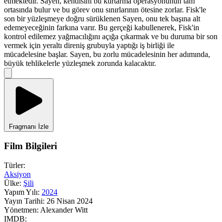
etmektedir. Sayen, kendisini bu kurtarma operasyonunun tam
ortasında bulur ve bu görev onu sınırlarının ötesine zorlar. Fisk'le
son bir yüzleşmeye doğru sürüklenen Sayen, onu tek başına alt
edemeyeceğinin farkına varır. Bu gerçeği kabullenerek, Fisk'in
kontrol edilemez yağmacılığını açığa çıkarmak ve bu duruma bir son
vermek için yeraltı direniş grubuyla yaptığı iş birliği ile
mücadelesine başlar. Sayen, bu zorlu mücadelesinin her adımında,
büyük tehlikelerle yüzleşmek zorunda kalacaktır.
Fragmanı İzle
Film Bilgileri
Türler:
Aksiyon
Ülke:
Şili
Yapım Yılı:
2024
Yayın Tarihi:
26 Nisan 2024
Yönetmen:
Alexander Witt
IMDB: