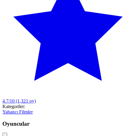
4.7/10
(1,321 oy)
Kategoriler:
Yabancı Filmler
Oyuncular