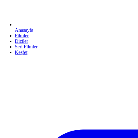
Anasayfa
Filmler
Diziler
Seri Filmler
Keşfet