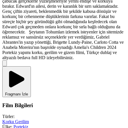
çabucak gerçeklerle yüzleşmeleriyle yerini endişe ve korkuya
bırakır. Edward'ın ailesi, derin ve karanlık bir sırrı saklamaktadır.
Genç çiftin ziyareti, beklenmedik bir şekilde kabusa dönüşür ve
korkunç bir cehenneme düştüklerinin farkına varırlar. Fakat bu
süreçte hiçbir şey göründüğü gibi olmadığınıda keşfedecek olan
Edward çok geçmeden onlara korkunç bir sırla bağlı olduğunu da
öğrenecektir. Şeytanın Tohumları izlemek isteyenler için sitemizde
reklamsız ve sansürsüz seçeneklerle yer verdiğimiz, Gabriel
Abrantes'in yazıp yönettiği, Brigette Lundy-Paine, Carloto Cotta ve
Anabela Moreira'nın başrolde oynadığı Amelia's Children 2024
Portekiz yapımı korku, gerilim ve gizem filmi, Türkçe dublaj ve
altyazılı bedava full HD izleyebilirsiniz.
Fragmanı İzle
Film Bilgileri
Türler:
Korku
Gerilim
Ülke:
Portekiz