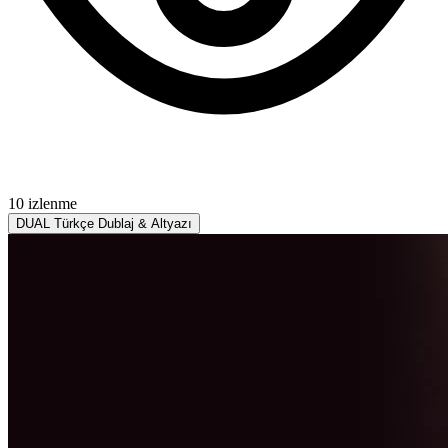
10 izlenme
DUAL
Türkçe Dublaj & Altyazı