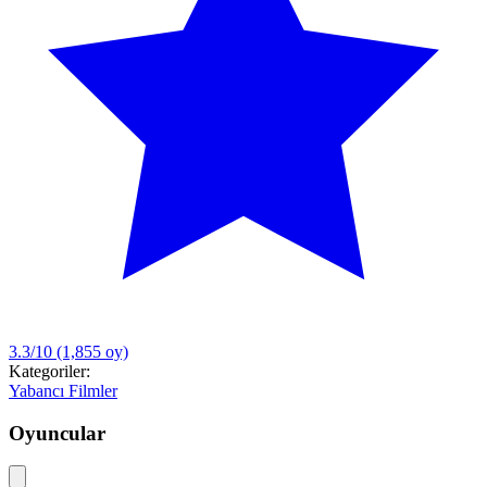
3.3/10
(1,855 oy)
Kategoriler:
Yabancı Filmler
Oyuncular