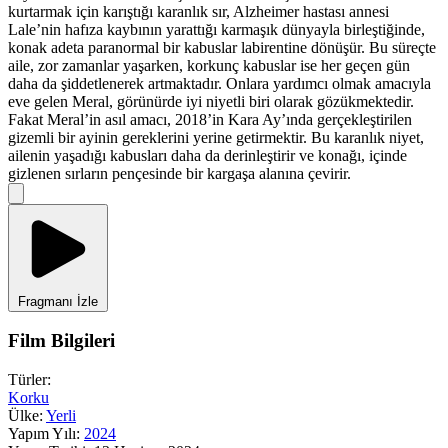
kurtarmak için karıştığı karanlık sır, Alzheimer hastası annesi
Lale’nin hafıza kaybının yarattığı karmaşık dünyayla birleştiğinde,
konak adeta paranormal bir kabuslar labirentine dönüşür. Bu süreçte
aile, zor zamanlar yaşarken, korkunç kabuslar ise her geçen gün
daha da şiddetlenerek artmaktadır. Onlara yardımcı olmak amacıyla
eve gelen Meral, görünürde iyi niyetli biri olarak gözükmektedir.
Fakat Meral’in asıl amacı, 2018’in Kara Ay’ında gerçekleştirilen
gizemli bir ayinin gereklerini yerine getirmektir. Bu karanlık niyet,
ailenin yaşadığı kabusları daha da derinleştirir ve konağı, içinde
gizlenen sırların pençesinde bir kargaşa alanına çevirir.
Fragmanı İzle
Film Bilgileri
Türler:
Korku
Ülke:
Yerli
Yapım Yılı:
2024