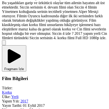
Bu yaşadıkları garip ve ürkütücü olaylar tüm ailenin hayatını alt üst
etmektedir. Siccin serisinin 4. devam filmi olan Siccin 4 filmin
Yönetmen koltuğunda serinin tecrübeli yönetmen Alper Mestçi
oturuyor. Filmin Oyuncu kadrosunda diğer ilk iki serisinden farklı
olarak birtakım değişiklikler yapılmış olduğu görünüyor. Film
klasikleşmiş olan korku filmi unsurlarını hikâyeye işlenmesi bazı
eleştirilere maruz kalsa da genel olarak korku ve Cin filmi severlerin
hoşnut olduğu bir eser olmuştur. Siccin 4 izle ? 2017 yapım yerli Cin
filmleri türündeki Siccin serisinin 4. korku filmi Full HD 1080p izle.
Fragmanı İzle
Film Bilgileri
Türler:
Korku
Ülke:
Yerli
Yapım Yılı:
2017
Yayın Tarihi:
01 Eylül 2017