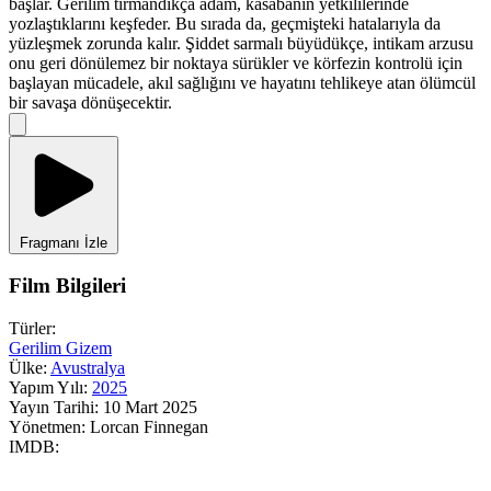
başlar. Gerilim tırmandıkça adam, kasabanın yetkililerinde
yozlaştıklarını keşfeder. Bu sırada da, geçmişteki hatalarıyla da
yüzleşmek zorunda kalır. Şiddet sarmalı büyüdükçe, intikam arzusu
onu geri dönülemez bir noktaya sürükler ve körfezin kontrolü için
başlayan mücadele, akıl sağlığını ve hayatını tehlikeye atan ölümcül
bir savaşa dönüşecektir.
Fragmanı İzle
Film Bilgileri
Türler:
Gerilim
Gizem
Ülke:
Avustralya
Yapım Yılı:
2025
Yayın Tarihi:
10 Mart 2025
Yönetmen:
Lorcan Finnegan
IMDB: